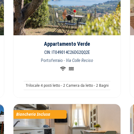
Appartamento Verde
CIN: IT049014C26DG2QQ2E
Portoferraio
- Via Colle Reciso
Trilocale 4 posti letto - 2 Camera da letto - 2 Bagni
Biancheria Inclusa