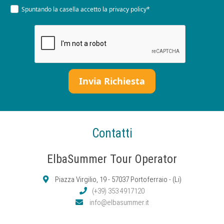
Spuntando la casella accetto la
privacy policy*
Contatti
ElbaSummer Tour Operator
Piazza Virgilio, 19 - 57037 Portoferraio - (Li)
(+39) 353 4917120
info@elbasummer.it