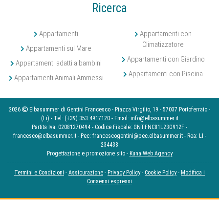
Ricerca
Appartamenti
Appartamenti con
Climatizzatore
Appartamenti sul Mare
Appartamenti con Giardino
Appartamenti adatti a bambini
Appartamenti con Piscina
Appartamenti Animali Ammessi
2026
Elbasummer di Gentini Francesco - Piazza Virgilio, 19 - 57037 Portoferraio -
(Li) - Tel:
(+39) 353 4917120
- Email:
info@elbasummer.it
Partita Iva: 02081270494 - Codice Fiscale: GNTFNC81L23G912F -
francesco@elbasummer.it - Pec: francescogentini@pec.elbasummer.it - Rea: LI -
234438
Progettazione e promozione sito -
Kuna Web Agency
Termini e Condizioni
-
Assicurazione
-
Privacy Policy
-
Cookie Policy
-
Modifica i
Consensi espressi