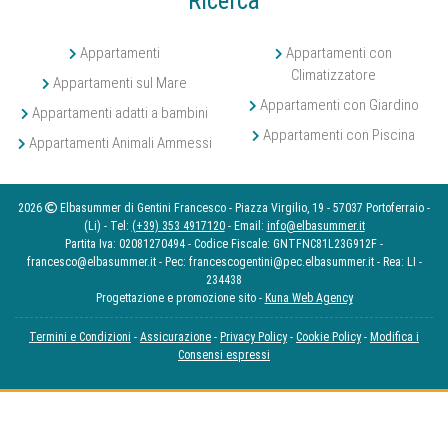
Ricerca
Appartamenti
Appartamenti con
Climatizzatore
Appartamenti sul Mare
Appartamenti con Giardino
Appartamenti adatti a bambini
Appartamenti con Piscina
Appartamenti Animali Ammessi
2026
Elbasummer di Gentini Francesco - Piazza Virgilio, 19 - 57037 Portoferraio -
(Li) - Tel:
(+39) 353 4917120
- Email:
info@elbasummer.it
Partita Iva: 02081270494 - Codice Fiscale: GNTFNC81L23G912F -
francesco@elbasummer.it - Pec: francescogentini@pec.elbasummer.it - Rea: LI -
234438
Progettazione e promozione sito -
Kuna Web Agency
Termini e Condizioni
-
Assicurazione
-
Privacy Policy
-
Cookie Policy
-
Modifica i
Consensi espressi