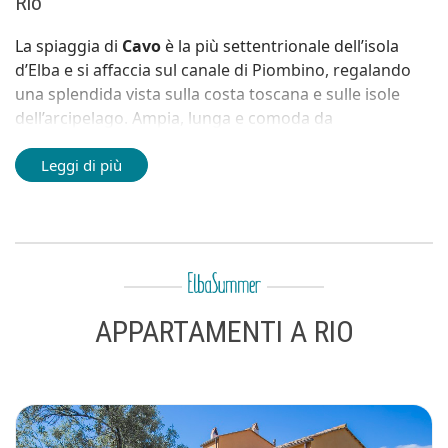
Rio
La spiaggia di
Cavo
è la più settentrionale dell’isola
d’Elba e si affaccia sul canale di Piombino, regalando
una splendida vista sulla costa toscana e sulle isole
dell’arcipelago. Ampia, lunga e comoda da
raggiungere, è perfetta per chi cerca una località
pratica ma allo stesso tempo suggestiva.
Leggi di più
Il litorale è composto da
sabbia fine alternata a
ciottoli bianchi
, che donano al mare sfumature chiare
e trasparenti. L’acqua è limpida e il fondale degrada
dolcemente, rendendola adatta alle famiglie, ai
nuotatori e a chi ama muoversi in tranquillità lungo
riva.
APPARTAMENTI A RIO
La spiaggia è
in parte libera e in parte attrezzata
, con
stabilimenti balneari, bar e ristoranti
disposti sul
lungomare, dove si trovano anche negozi e servizi
turistici. L’atmosfera è piacevole e ordinata, tipica del