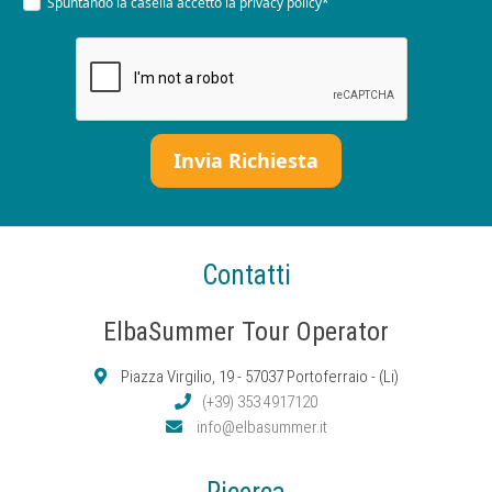
Spuntando la casella accetto la
privacy policy*
Contatti
ElbaSummer Tour Operator
Piazza Virgilio, 19 - 57037 Portoferraio - (Li)
(+39) 353 4917120
info@elbasummer.it