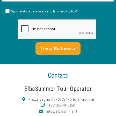
Spuntando la casella accetto la
privacy policy*
Contatti
ElbaSummer Tour Operator
Piazza Virgilio, 19 - 57037 Portoferraio - (Li)
(+39) 353 4917120
info@elbasummer.it