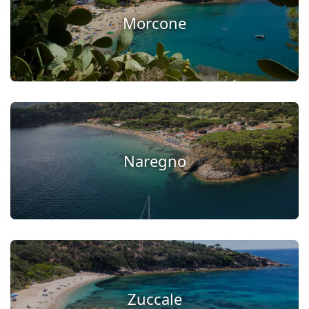
Morcone
Naregno
Zuccale