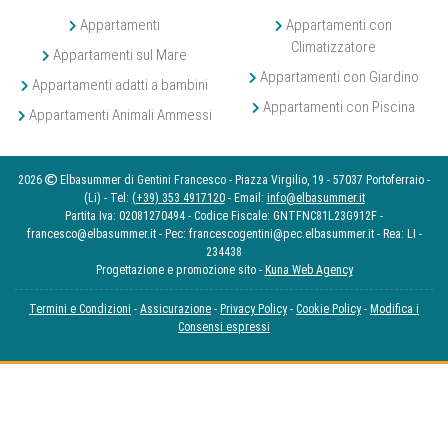
Appartamenti
Appartamenti con
Climatizzatore
Appartamenti sul Mare
Appartamenti con Giardino
Appartamenti adatti a bambini
Appartamenti con Piscina
Appartamenti Animali Ammessi
2026
Elbasummer di Gentini Francesco - Piazza Virgilio, 19 - 57037 Portoferraio -
(Li) - Tel:
(+39) 353 4917120
- Email:
info@elbasummer.it
Partita Iva: 02081270494 - Codice Fiscale: GNTFNC81L23G912F -
francesco@elbasummer.it - Pec: francescogentini@pec.elbasummer.it - Rea: LI -
234438
Progettazione e promozione sito -
Kuna Web Agency
Termini e Condizioni
-
Assicurazione
-
Privacy Policy
-
Cookie Policy
-
Modifica i
Consensi espressi