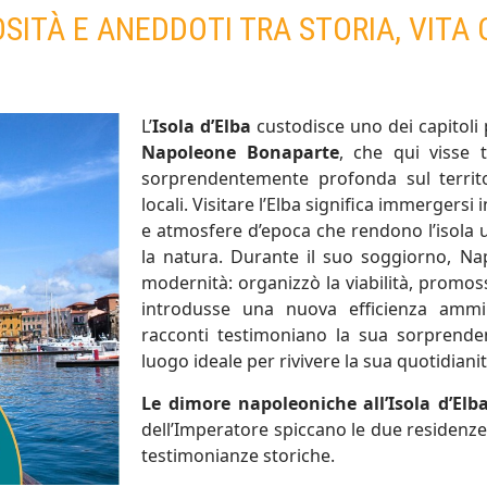
SITÀ E ANEDDOTI TRA STORIA, VITA
L’
Isola d’Elba
custodisce uno dei capitoli pi
Napoleone Bonaparte
, che qui visse 
sorprendentemente profonda sul territor
locali. Visitare l’Elba significa immergersi
e atmosfere d’epoca che rendono l’isola u
la natura. Durante il suo soggiorno, Nap
modernità: organizzò la viabilità, promoss
introdusse una nuova efficienza ammi
racconti testimoniano la sua sorprenden
luogo ideale per rivivere la sua quotidianit
Le dimore napoleoniche all’Isola d’Elb
dell’Imperatore spiccano le due residenze u
testimonianze storiche.