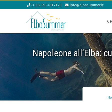
(+39) 353 4917120
info@elbasummer.it
CH
Napoleone all’Elba: cur
Nap