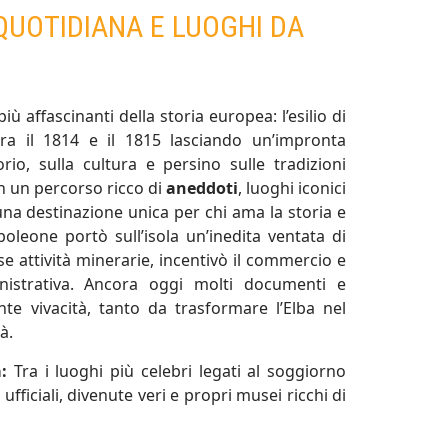
 QUOTIDIANA E LUOGHI DA
ù affascinanti della storia europea: l’esilio di
tra il 1814 e il 1815 lasciando un’impronta
io, sulla cultura e persino sulle tradizioni
 in un percorso ricco di
aneddoti
, luoghi iconici
na destinazione unica per chi ama la storia e
oleone portò sull’isola un’inedita ventata di
e attività minerarie, incentivò il commercio e
nistrativa. Ancora oggi molti documenti e
te vivacità, tanto da trasformare l’Elba nel
à.
a:
Tra i luoghi più celebri legati al soggiorno
fficiali, divenute veri e propri musei ricchi di