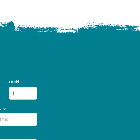
Ospiti
ono