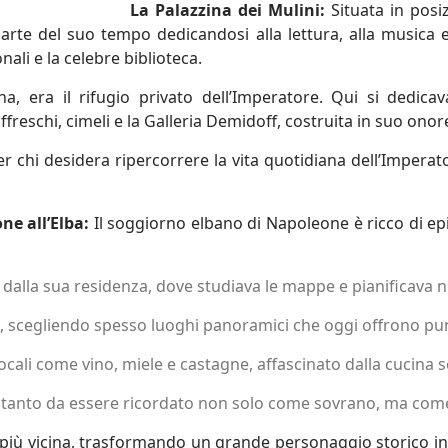
La Palazzina dei Mulini:
Situata in pos
te del suo tempo dedicandosi alla lettura, alla musica e al
ali e la celebre biblioteca.
 era il rifugio privato dell’Imperatore. Qui si dedicav
ffreschi, cimeli e la Galleria Demidoff, costruita in suo onor
chi desidera ripercorrere la vita quotidiana dell’Imperato
ne all’Elba:
Il soggiorno elbano di Napoleone è ricco di epi
dalla sua residenza, dove studiava le mappe e pianificava nuo
lo, scegliendo spesso luoghi panoramici che oggi offrono punti
cali come vino, miele e castagne, affascinato dalla cucina s
i, tanto da essere ricordato non solo come sovrano, ma come 
 più vicina, trasformando un grande personaggio storico in