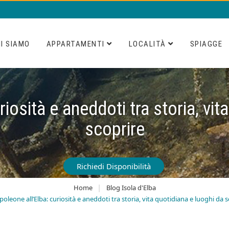
I SIAMO
APPARTAMENTI
LOCALITÀ
SPIAGGE
iosità e aneddoti tra storia, vit
scoprire
Richiedi Disponibilità
Home
Blog Isola d'Elba
oleone all’Elba: curiosità e aneddoti tra storia, vita quotidiana e luoghi da 