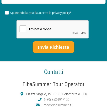
Spuntando la casella accetto la
privacy policy*
Contatti
ElbaSummer Tour Operator
Piazza Virgilio, 19 - 57037 Portoferraio - (Li)
(+39) 353 4917120
info@elbasummer.it