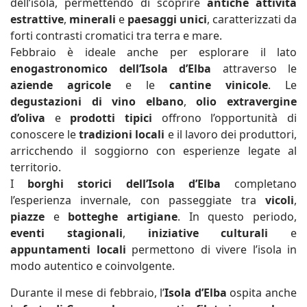
dell’isola, permettendo di scoprire
antiche attività
estrattive
,
minerali
e
paesaggi unici
, caratterizzati da
forti contrasti cromatici tra terra e mare.
Febbraio è ideale anche per esplorare il lato
enogastronomico dell’Isola d’Elba
attraverso le
aziende agricole
e le
cantine vinicole
. Le
degustazioni di vino elbano
,
olio extravergine
d’oliva
e
prodotti tipici
offrono l’opportunità di
conoscere le
tradizioni locali
e il lavoro dei produttori,
arricchendo il soggiorno con esperienze legate al
territorio.
I
borghi storici dell’Isola d’Elba
completano
l’esperienza invernale, con passeggiate tra
vicoli
,
piazze
e
botteghe artigiane
. In questo periodo,
eventi stagionali
,
iniziative culturali
e
appuntamenti locali
permettono di vivere l’isola in
modo autentico e coinvolgente.
Durante il mese di febbraio, l’
Isola d’Elba
ospita anche