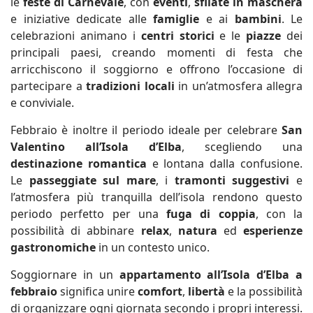
le
feste di Carnevale
, con
eventi
,
sfilate in maschera
e iniziative dedicate alle
famiglie
e ai
bambini
. Le
celebrazioni animano i
centri storici
e le
piazze
dei
principali paesi, creando momenti di festa che
arricchiscono il soggiorno e offrono l’occasione di
partecipare a
tradizioni locali
in un’atmosfera allegra
e conviviale.
Febbraio è inoltre il periodo ideale per celebrare
San
Valentino all’Isola d’Elba
, scegliendo una
destinazione romantica
e lontana dalla confusione.
Le
passeggiate sul mare
, i
tramonti suggestivi
e
l’atmosfera più tranquilla dell’isola rendono questo
periodo perfetto per una
fuga di coppia
, con la
possibilità di abbinare
relax
,
natura
ed
esperienze
gastronomiche
in un contesto unico.
Soggiornare in un
appartamento all’Isola d’Elba a
febbraio
significa unire
comfort
,
libertà
e la possibilità
di organizzare ogni giornata secondo i propri interessi.