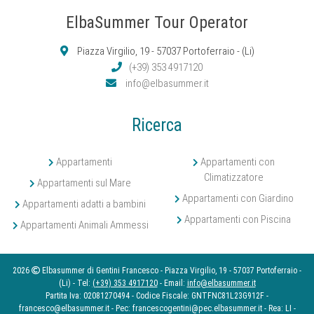
ElbaSummer Tour Operator
Piazza Virgilio, 19 - 57037 Portoferraio - (Li)
(+39) 353 4917120
info@elbasummer.it
Ricerca
Appartamenti
Appartamenti con
Climatizzatore
Appartamenti sul Mare
Appartamenti con Giardino
Appartamenti adatti a bambini
Appartamenti con Piscina
Appartamenti Animali Ammessi
2026
Elbasummer di Gentini Francesco - Piazza Virgilio, 19 - 57037 Portoferraio -
(Li) - Tel:
(+39) 353 4917120
- Email:
info@elbasummer.it
Partita Iva: 02081270494 - Codice Fiscale: GNTFNC81L23G912F -
francesco@elbasummer.it - Pec: francescogentini@pec.elbasummer.it - Rea: LI -