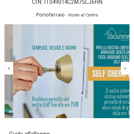
CIN: IT049014C2M7SLJ6HN
Portoferraio
- Vicino al Centro
<
>
Guida all'alloggio