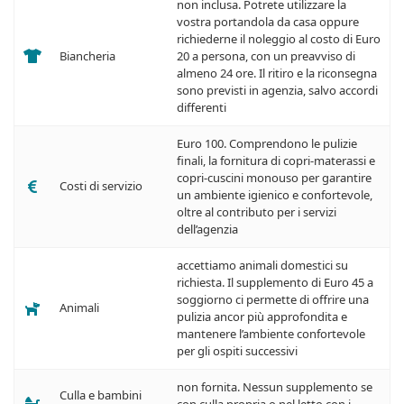
non inclusa. Potrete utilizzare la
vostra portandola da casa oppure
richiederne il noleggio al costo di Euro
Biancheria
20 a persona, con un preavviso di
almeno 24 ore. Il ritiro e la riconsegna
sono previsti in agenzia, salvo accordi
differenti
Euro 100. Comprendono le pulizie
finali, la fornitura di copri-materassi e
copri-cuscini monouso per garantire
Costi di servizio
un ambiente igienico e confortevole,
oltre al contributo per i servizi
dell’agenzia
accettiamo animali domestici su
richiesta. Il supplemento di Euro 45 a
soggiorno ci permette di offrire una
Animali
pulizia ancor più approfondita e
mantenere l’ambiente confortevole
per gli ospiti successivi
non fornita. Nessun supplemento se
Culla e bambini
con culla propria o nel letto con i