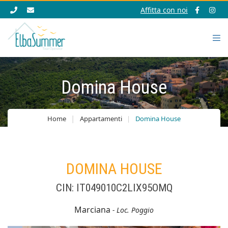
Affitta con noi
Domina House
Home
Appartamenti
Domina House
DOMINA HOUSE
CIN: IT049010C2LIX95OMQ
Marciana
- Loc. Poggio