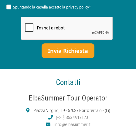
Spuntando la casella accetto la
privacy policy*
Contatti
ElbaSummer Tour Operator
Piazza Virgilio, 19 - 57037 Portoferraio - (Li)
(+39) 353 4917120
info@elbasummer.it