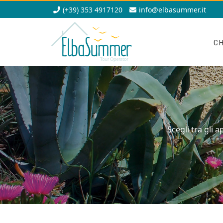
(+39) 353 4917120
info@elbasummer.it
CH
Scegli tra gli 