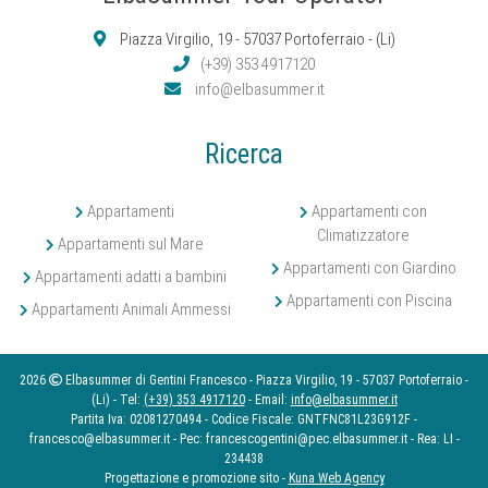
Piazza Virgilio, 19 - 57037 Portoferraio - (Li)
(+39) 353 4917120
info@elbasummer.it
Ricerca
Appartamenti
Appartamenti con
Climatizzatore
Appartamenti sul Mare
Appartamenti con Giardino
Appartamenti adatti a bambini
Appartamenti con Piscina
Appartamenti Animali Ammessi
2026
Elbasummer di Gentini Francesco - Piazza Virgilio, 19 - 57037 Portoferraio -
(Li) - Tel:
(+39) 353 4917120
- Email:
info@elbasummer.it
Partita Iva: 02081270494 - Codice Fiscale: GNTFNC81L23G912F -
francesco@elbasummer.it - Pec: francescogentini@pec.elbasummer.it - Rea: LI -
234438
Progettazione e promozione sito -
Kuna Web Agency