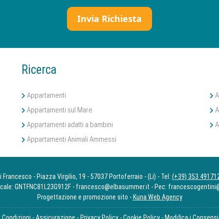
Ricerca
Appartamenti
A
Appartamenti sul Mare
A
Appartamenti adatti a bambini
A
Appartamenti Animali Ammessi
rancesco - Piazza Virgilio, 19 - 57037 Portoferraio - (Li) - Tel:
(+39) 353 49171
iscale: GNTFNC81L23G912F - francesco@elbasummer.it - Pec: francescogentini@
Progettazione e promozione sito -
Kuna Web Agency
e Condizioni
-
Assicurazione
-
Privacy Policy
-
Cookie Policy
-
Modifica i Consensi