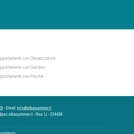
ppartamenti con Climatizzatore
ppartamenti con Giardino
ppartamenti con Piscina
20
- Email:
info@elbasummer.it
pec.elbasummer.it - Rea: LI - 234438
 espressi