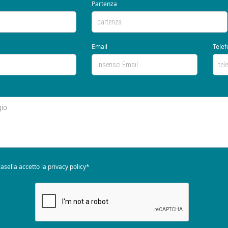
Partenza
Email
Telef
asella accetto la
privacy policy*