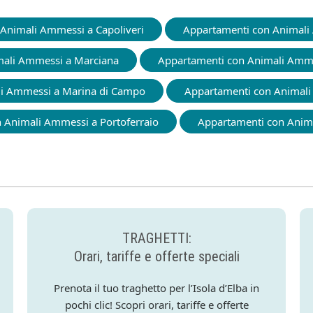
Animali Ammessi a Capoliveri
Appartamenti con Animali
mali Ammessi a Marciana
Appartamenti con Animali Amme
li Ammessi a Marina di Campo
Appartamenti con Animali
 Animali Ammessi a Portoferraio
Appartamenti con Anim
TRAGHETTI:
Orari, tariffe e offerte speciali
Prenota il tuo traghetto per l’Isola d’Elba in
pochi clic! Scopri orari, tariffe e offerte