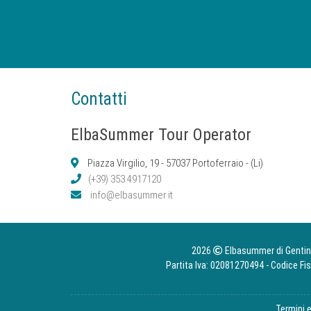
Contatti
ElbaSummer Tour Operator
Piazza Virgilio, 19 - 57037 Portoferraio - (Li)
(+39) 353 4917120
info@elbasummer.it
2026
Elbasummer di Gentini F
Partita Iva: 02081270494 - Codice F
Termini 