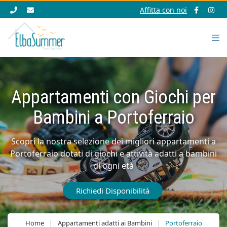
Affitta con noi
Appartamenti con Giochi per
Bambini a Portoferraio
Scopri la nostra selezione dei migliori appartamenti a
Portoferraio dotati di giochi e attività adatti a bambini
di ogni età
Richiedi Disponibilità
Home
Appartamenti adatti ai Bambini
Portoferraio